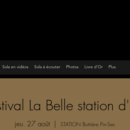
Sola en vidéos
Sola à écouter
Photos
Livre d'Or
Plus
tival La Belle station d
jeu. 27 août
  |  
STATION Bottière Pin-Sec