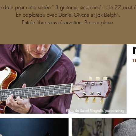
 date pour cette soirée " 3 guitares, sinon rien" ! : Le 27 aout
En co-plateau avec Daniel Givone et Jak Belghit.
Entrée libre sans réservation. Bar sur place.