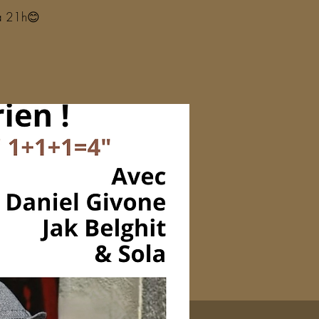
 à 21h😊